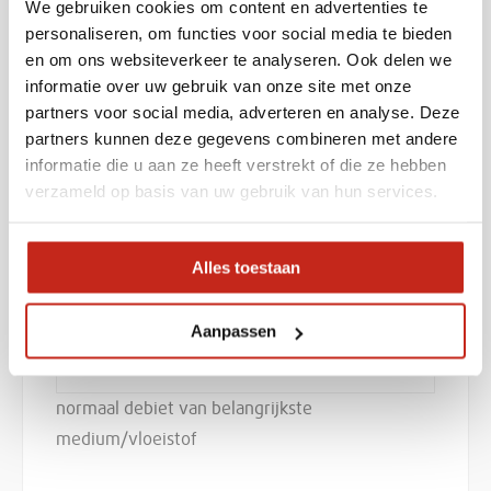
We gebruiken cookies om content en advertenties te
personaliseren, om functies voor social media te bieden
belangrijkste medium/vloeistof
en om ons websiteverkeer te analyseren. Ook delen we
informatie over uw gebruik van onze site met onze
partners voor social media, adverteren en analyse. Deze
partners kunnen deze gegevens combineren met andere
Fysische toestand
informatie die u aan ze heeft verstrekt of die ze hebben
verzameld op basis van uw gebruik van hun services.
belangrijkste medium/vloeistof
Alles toestaan
Debiet (m³/u)
Aanpassen
normaal debiet van belangrijkste
medium/vloeistof