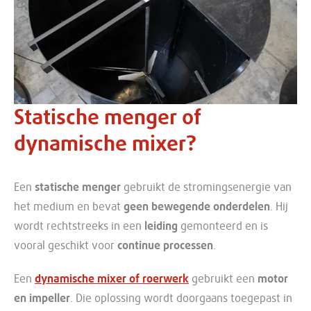
Statische menger of
dynamische mixer?
Een
statische menger
gebruikt de stromingsenergie van
het medium en bevat
geen bewegende onderdelen
. Hij
wordt rechtstreeks in een
leiding
gemonteerd en is
vooral geschikt voor
continue processen
.
Een
dynamische mixer of roerwerk
gebruikt een
motor
en impeller
. Die oplossing wordt doorgaans toegepast in