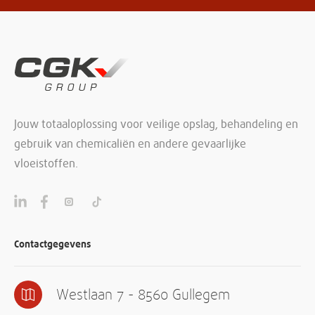
aan
/
Neem
contact
met
Jouw totaaloplossing voor veilige opslag, behandeling en
ons
gebruik van chemicaliën en andere gevaarlijke
op
vloeistoffen.
Contactgegevens
Westlaan 7 - 8560 Gullegem