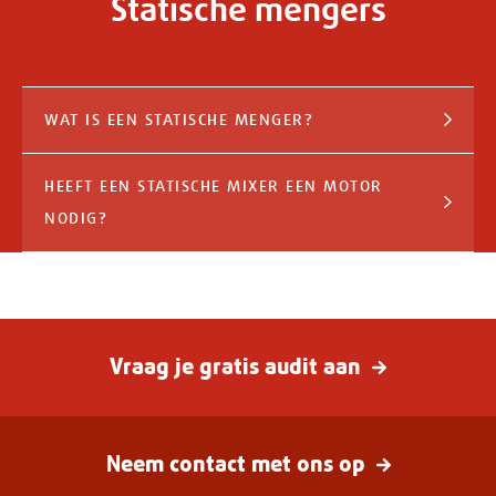
Statische mengers
WAT IS EEN STATISCHE MENGER?
Een statische menger is een inline-menger zonder
HEEFT EEN STATISCHE MIXER EEN MOTOR
bewegende onderdelen. Vaste mengelementen
NODIG?
verdelen en combineren de productstromen terwijl
ze door de leiding bewegen.
Nee. De menging ontstaat door de stroming van
het medium langs de vaste mengelementen.
Vraag
Vraag je gratis audit aan
je
gratis
audit
Neem contact met ons op