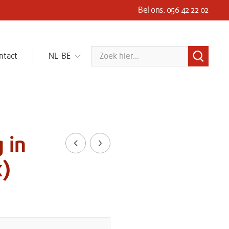
Bel ons: 056 42 22 02
s & mats
CGK Group
Zoeken
ntact
NL-BE
trie en
Wij staan in voor de veiligheid, gezondheid
erke
en bescherming van mens, milieu en
infrastructuur in de wereld van uitdagende
omgevingen.
 in
Vorige
Volgende
k)