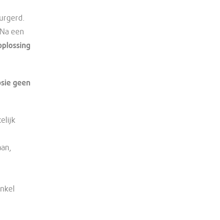
urgerd.
 Na een
oplossing
sie geen
elijk
aan,
enkel