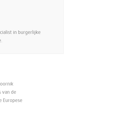
cialist in burgerlijke
e.
Doornik
s van de
de Europese