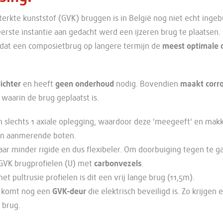
terkte kunststof (GVK) bruggen is in België nog niet echt ingeb
eerste instantie aan gedacht werd een ijzeren brug te plaatsen.
l dat een composietbrug op langere termijn de
meest optimale 
lichter
en heeft
geen onderhoud
nodig. Bovendien
maakt corro
waarin de brug geplaatst is.
 slechts 1 axiale oplegging, waardoor deze 'meegeeft' en makk
an aanmerende boten.
maar minder rigide en dus flexibeler. Om doorbuiging tegen te g
GVK brugprofielen (U) met
carbonvezels
.
 pultrusie profielen is dit een vrij lange brug (11,5m).
g komt nog een
GVK-deur
die elektrisch beveiligd is. Zo krijgen 
 brug.