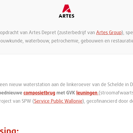
 opdracht van Artes Depret (zusterbedrijf van
Artes Group
), spe
ouwkunde, waterbouw, petrochemie, gebouwen en restaurati
een nieuw waterstation aan de linkeroever van de Schelde in 
oednieuwe
composietbrug
met GVK
leuningen
(stroomafwaart
roject van SPW (
Service Public Wallonie
), gecofinancierd door 
sing