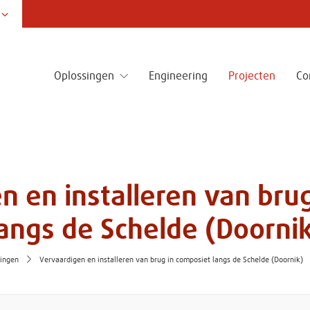
itime & Infra
LODAX - Strong pad
Oplossingen
Engineering
Projecten
Co
ctions
Kunststof producten voor indus
bouwnijverheid. Specialist in st
en plaatsen van duurzame en
stempelplaten, rijplaten &
ssingen voor infrastructuur en
stabilisatieoplossingen.
Onze specialisatie:
sterkte kunststofconstructies.
n en installeren van brug
angs de Schelde (Doorni
lingen
Vervaardigen en installeren van brug in composiet langs de Schelde (Doornik)