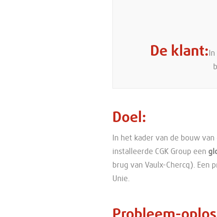
De klant
In
b
Doel
In het kader van de bouw van 
installeerde CGK Group een
gl
brug van Vaulx-Chercq). Een p
Unie.
Probleem-oplos