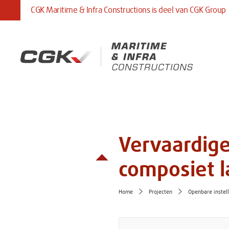
CGK Maritime & Infra Constructions is deel van CGK Group
CGK Chemical Process
CGK Mar
Solutions
Constru
Jouw totaaloplossing voor veilige opslag,
Engineeren 
behandeling en gebruik van chemicaliën en
veilige oplo
andere gevaarlijke vloeistoffen.
waterbouw. 
glasvezelver
Vervaardige
composiet l
Home
Projecten
Openbare instel