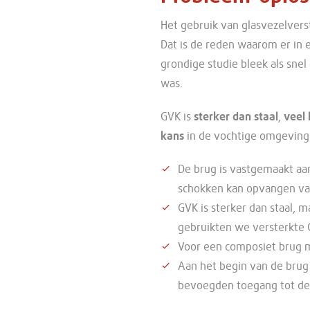
Het gebruik van glasvezelvers
Dat is de reden waarom er in 
grondige studie bleek als sne
was.
GVK is
sterker dan staal
,
veel 
kans
in de vochtige omgeving 
De brug is vastgemaakt aan
schokken kan opvangen v
GVK is sterker dan staal, 
gebruikten we versterkte 
Voor een composiet brug met
Aan het begin van de bru
bevoegden toegang tot de