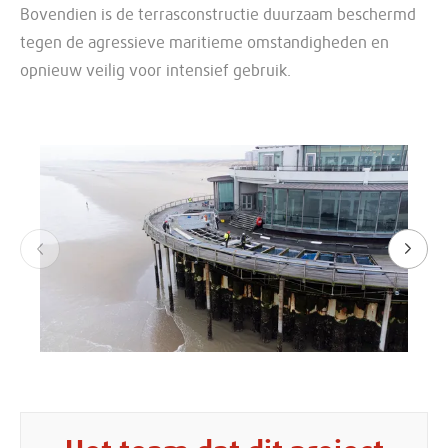
Bovendien is de terrasconstructie duurzaam beschermd
tegen de agressieve maritieme omstandigheden en
opnieuw veilig voor intensief gebruik.
Vorige
Volg