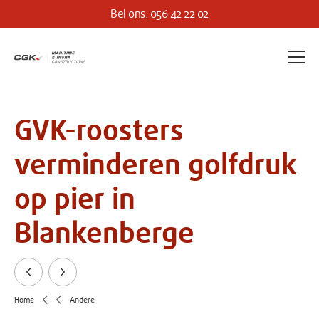
Bel ons: 056 42 22 02
GVK-roosters
verminderen golfdruk
op pier in
Blankenberge
Vorige
Volgende
Home
Andere