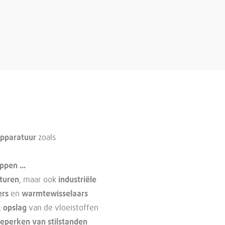
pparatuur
zoals
pen ...
cturen
, maar ook
industriële
ers
en
warmtewisselaars
,
opslag
van de vloeistoffen
eperken van stilstanden