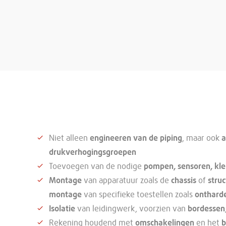
Niet alleen
engineeren van de
piping
, maar ook
a
drukverhogingsgroepen
Toevoegen van de nodige
pompen, sensoren, klep
Montage
van apparatuur zoals de
chassis
of
stru
montage
van specifieke toestellen zoals
onthard
Isolatie
van leidingwerk, voorzien van
bordessen
Rekening houdend met
omschakelingen
en het
b