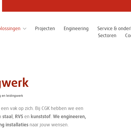
itime & Infra
LODAX - Strong pad
lossingen
Projecten
Engineering
Service & onde
ctions
Sectoren
Co
Kunststof producten voor indus
bouwnijverheid. Specialist in st
en plaatsen van duurzame en
stempelplaten, rijplaten &
ssingen voor infrastructuur en
stabilisatieoplossingen.
Onze specialisatie:
sterkte kunststofconstructies.
ngwerk
g en leidingwerk
s een vak op zich. Bij CGK hebben we een
n
staal
,
RVS
en
kunststof
.
We
engineeren,
ng installaties
naar jouw wensen.