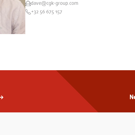
dave@cgk-group.com
+32 56 675 157
N