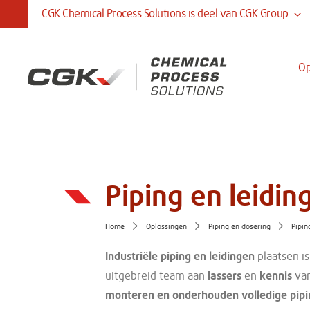
CGK Chemical Process Solutions is deel van CGK Group
CGK Chemical Process
CGK Mar
Op
Solutions
Constru
Jouw totaaloplossing voor veilige opslag,
Engineeren 
behandeling en gebruik van chemicaliën en
veilige oplo
andere gevaarlijke vloeistoffen.
waterbouw. 
glasvezelver
Piping en leidi
Home
Oplossingen
Piping en dosering
Pipin
Industriële piping en leidingen
plaatsen i
uitgebreid team aan
lassers
en
kennis
va
monteren en onderhouden
volledige pipi