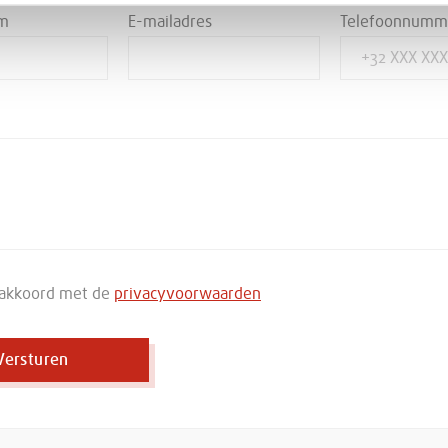
am
E-mailadres
Telefoonnumm
a akkoord met de
privacyvoorwaarden
Versturen