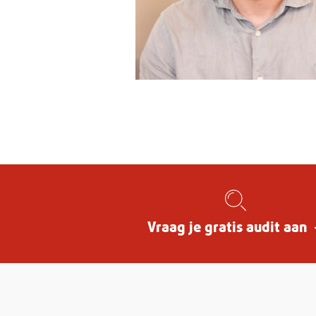
Vraag
je
gratis
Vraag je gratis audit aan
audit
aan
/