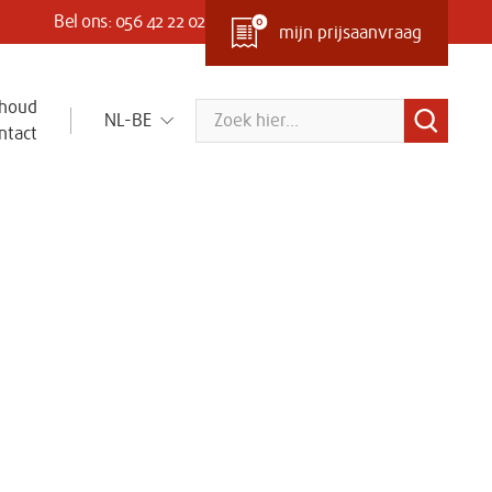
Bel ons: 056 42 22 02
mijn prijsaanvraag
s & mats
CGK Group
rhoud
Zoeken
NL-BE
ntact
trie en
Wij staan in voor de veiligheid, gezondheid
erke
en bescherming van mens, milieu en
infrastructuur in de wereld van uitdagende
omgevingen.