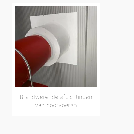
Brandwerende afdichtingen
van doorvoeren