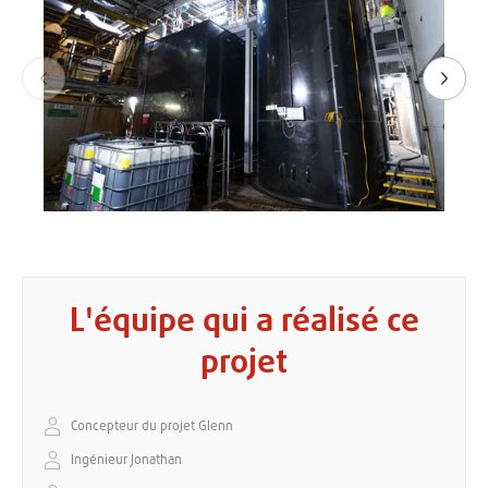
édent
Suiva
L'équipe qui a réalisé ce
projet
Concepteur du projet Glenn
Ingénieur Jonathan