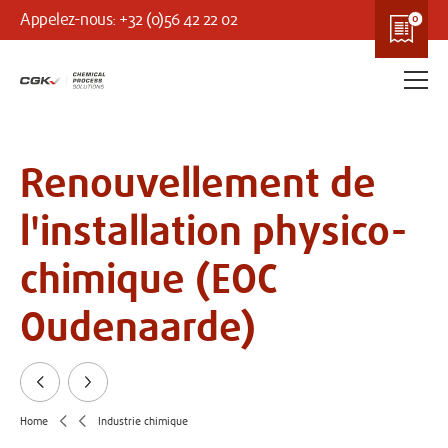
Appelez-nous: +32 (0)56 42 22 02
Renouvellement de
l'installation physico-
chimique (EOC
Oudenaarde)
Précédent
Suivant
Home
Industrie chimique