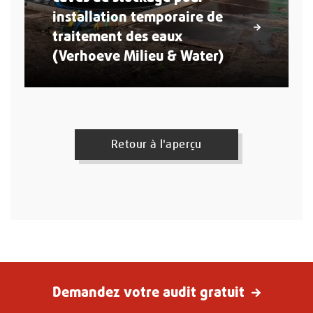
installation temporaire de
traitement des eaux
(Verhoeve Milieu & Water)
Retour à l'aperçu
Demandez
Demandez votre audit gratuit
votre