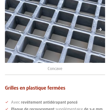
cédent
Suiva
Concave
Grilles en plastique fermées
Avec
revêtement antidérapant poncé
Plaque de recouvrement
supplémentaire
de 3-5 mm