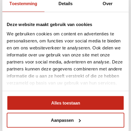
Toestemming
Details
Over
traditionnels, ces systèmes d'ancrage sont intégrés de
manière transparente dans la surface verticale du béton.
Ainsi, ils ne créent pas d'obstacles et améliorent la
Deze website maakt gebruik van cookies
sécurité et l'efficacité des opérations d'amarrage.
We gebruiken cookies om content en advertenties te
personaliseren, om functies voor social media te bieden
Ce qui distingue nos bollards intégrés, c'est leur
en om ons websiteverkeer te analyseren. Ook delen we
polyvalence d'installation. Ils peuvent être placés à
informatie over uw gebruik van onze site met onze
partners voor social media, adverteren en analyse. Deze
différents niveaux dans le béton, ce qui permet aux
partners kunnen deze gegevens combineren met andere
pilotes et aux navires plus petits de s'amarrer facilement,
informatie die u aan ze heeft verstrekt of die ze hebben
même en cas de variations de marée.
verzameld op basis van uw gebruik van hun services.
Nous proposons nos bittes d’amarrage dans différentes
Alles toestaan
matières, y compris l'acier inoxydable (RVS). De plus,
nous pouvons les équiper de différentes finitions de
Aanpassen
surface pour optimiser leur durabilité et leur esthétique.